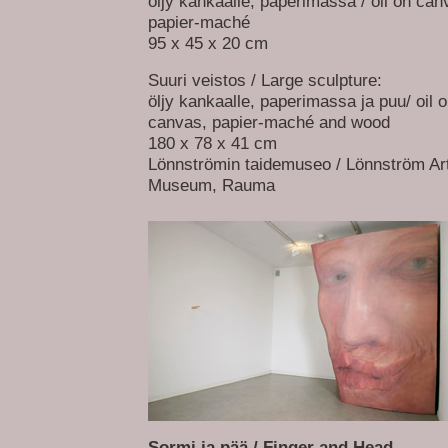
öljy kankaalle, paperimassa / oil on can
papier-maché
95 x 45 x 20 cm
Suuri veistos / Large sculpture:
öljy kankaalle, paperimassa ja puu/ oil 
canvas, papier-maché and wood
180 x 78 x 41 cm
Lönnströmin taidemuseo / Lönnström Ar
Museum, Rauma
Sormi ja pää / Finger and Head