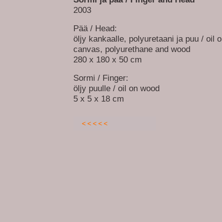
2003
Pää / Head:
öljy kankaalle, polyuretaani ja puu / oil 
canvas, polyurethane and wood
280 x 180 x 50 cm
Sormi / Finger:
öljy puulle / oil on wood
5 x 5 x 18 cm